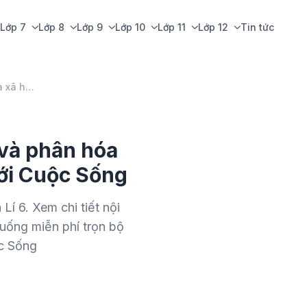
Lớp 7
Lớp 8
Lớp 9
Lớp 10
Lớp 11
Lớp 12
Tin tức
Bài 6: Sự biến chuyển và phân hóa của xã hội nguyên thủy
 và phân hóa
Với Cuộc Sống
Lí 6. Xem chi tiết nội
xuống miễn phí trọn bộ
ộc Sống