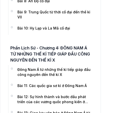
Bài 8: Ấn Độ cổ đại
Bài 9: Trung Quốc từ thời cổ đại đến thế kỉ
VII
Bài 10: Hy Lạp và La Mã cổ đại
Phần Lịch Sử - Chương 4: ĐÔNG NAM Á
TỪ NHỮNG THẾ KỈ TIẾP GIÁP ĐẦU CÔNG
NGUYÊN ĐẾN THẾ KỈ X
Đông Nam Á từ những thế kỉ tiếp giáp đầu
công nguyên đến thế kỉ X
Bài 11: Các quốc gia sơ kì ở Đông Nam Á
Bài 12: Sự hình thành và bước đầu phát
triển của các vương quốc phong kiến ở
Đông Nam Á (từ thế kỉ VII đến thế kỉ X)
Bài 13: Giao lưu văn hóa ở Đông Nam Á từ