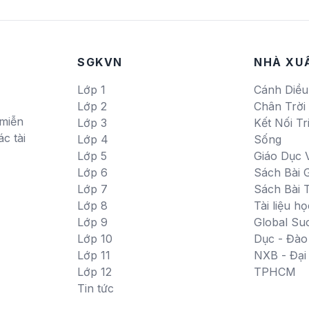
SGKVN
NHÀ XU
Lớp 1
Cánh Diều
Lớp 2
Chân Trời
miễn
Lớp 3
Kết Nối Tr
c tài
Lớp 4
Sống
Lớp 5
Giáo Dục 
Lớp 6
Sách Bài G
Lớp 7
Sách Bài 
Lớp 8
Tài liệu họ
Lớp 9
Global Su
Lớp 10
Dục - Đào
Lớp 11
NXB - Đạ
Lớp 12
TPHCM
Tin tức