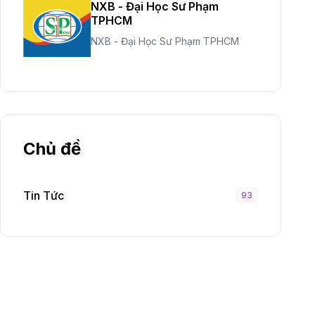
NXB - Đại Học Sư Phạm
TPHCM
NXB - Đại Học Sư Phạm TPHCM
Chủ đề
Tin Tức
93