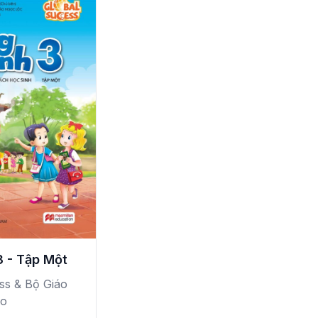
3 - Tập Một
ss & Bộ Giáo
ạo