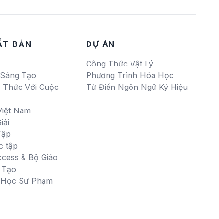
ẤT BẢN
DỰ ÁN
Công Thức Vật Lý
 Sáng Tạo
Phương Trình Hóa Học
i Thức Với Cuộc
Từ Điển Ngôn Ngữ Ký Hiệu
Việt Nam
iải
Tập
c tập
ccess & Bộ Giáo
 Tạo
i Học Sư Phạm