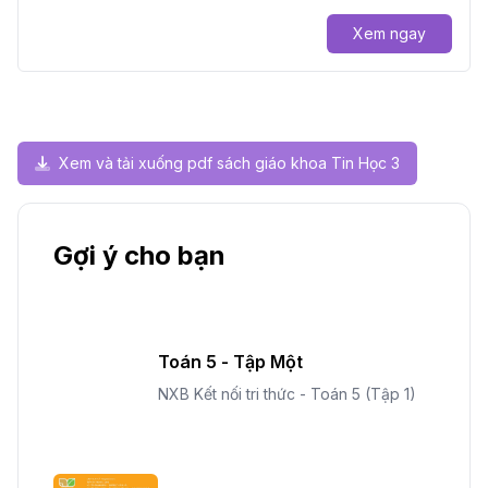
Xem ngay
Xem và tải xuống pdf sách giáo khoa Tin Học 3
Gợi ý cho bạn
Toán 5 - Tập Một
NXB Kết nối tri thức - Toán 5 (Tập 1)