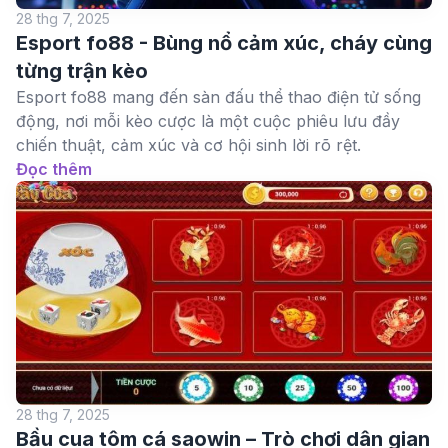
28 thg 7, 2025
Esport fo88 - Bùng nổ cảm xúc, cháy cùng
từng trận kèo
Esport fo88 mang đến sàn đấu thể thao điện tử sống
động, nơi mỗi kèo cược là một cuộc phiêu lưu đầy
chiến thuật, cảm xúc và cơ hội sinh lời rõ rệt.
Đọc thêm
28 thg 7, 2025
Bầu cua tôm cá saowin – Trò chơi dân gian