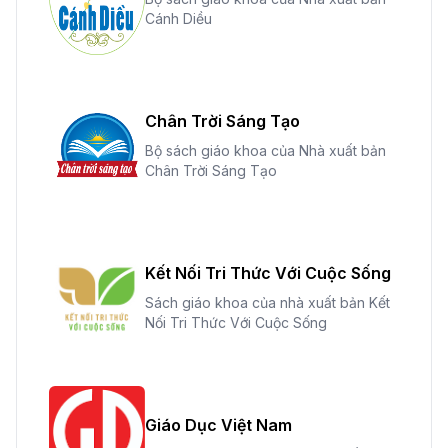
Cánh Diều
Chân Trời Sáng Tạo
Bộ sách giáo khoa của Nhà xuất bản
Chân Trời Sáng Tạo
Kết Nối Tri Thức Với Cuộc Sống
Sách giáo khoa của nhà xuất bản Kết
Nối Tri Thức Với Cuộc Sống
Giáo Dục Việt Nam