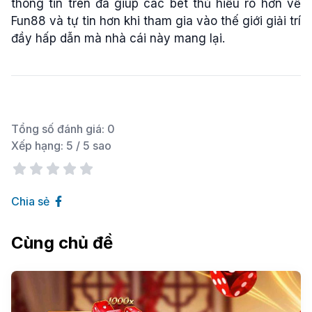
thông tin trên đã giúp các bet thủ hiểu rõ hơn về
Fun88 và tự tin hơn khi tham gia vào thế giới giải trí
đầy hấp dẫn mà nhà cái này mang lại.
Tổng số đánh giá:
0
Xếp hạng:
5
/ 5 sao
Chia sẻ
Cùng chủ đề