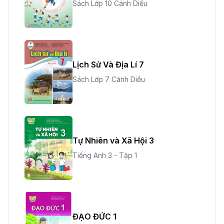
Sách Lớp 10 Cánh Diều
Lịch Sử Và Địa Lí 7
Sách Lớp 7 Cánh Diều
Tự Nhiên và Xã Hội 3
Tiếng Anh 3 - Tập 1
ĐẠO ĐỨC 1