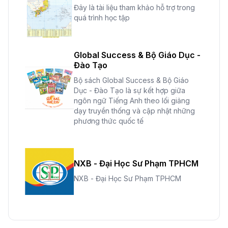
Đây là tài liệu tham khảo hỗ trợ trong
quá trình học tập
Global Success & Bộ Giáo Dục -
Đào Tạo
Bộ sách Global Success & Bộ Giáo
Dục - Đào Tạo là sự kết hợp giữa
ngôn ngữ Tiếng Anh theo lối giảng
dạy truyền thống và cập nhật những
phương thức quốc tế
NXB - Đại Học Sư Phạm TPHCM
NXB - Đại Học Sư Phạm TPHCM