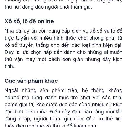
thu hút đông đảo người chơi tham gia.
Xổ số, lô đề online
Nhà cái uy tín còn cung cấp dịch vụ xổ số và lô đề
trực tuyến với nhiều hình thức chơi phong phú, từ
xổ số truyền thống cho đến các loại hình hiện đại.
Đây là lựa chọn hấp dẫn dành cho những ai muốn
thử vận may một cách đơn giản nhưng đầy kịch
tính.
Các sản phẩm khác
Ngoài những sản phẩm trên, hệ thống không
ngừng mở rộng danh mục trò chơi với các mini
game giải trí, kèo cược độc đáo cùng nhiều sự kiện
đặc biệt theo mùa. Điều này đảm bảo rằng mỗi lần
đăng nhập, người tham gia chơi đều có thể tìm
thấy điều mới mẻ và thú vị để khám phá.