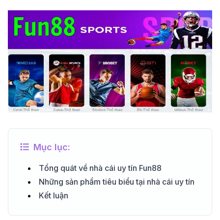
Mục lục:
Tổng quát về nhà cái uy tín Fun88
Những sản phẩm tiêu biểu tại nhà cái uy tín
Kết luận