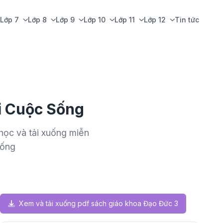
Lớp 7
Lớp 8
Lớp 9
Lớp 10
Lớp 11
Lớp 12
Tin tức
i Cuộc Sống
học và tải xuống miễn
Sống
Xem và tải xuống pdf sách giáo khoa Đạo Đức 3