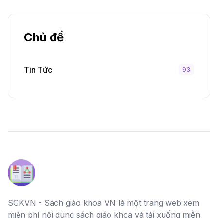
Chủ đề
Tin Tức
93
SGKVN - Sách giáo khoa VN là một trang web xem
miễn phí nội dung sách giáo khoa và tải xuống miễn