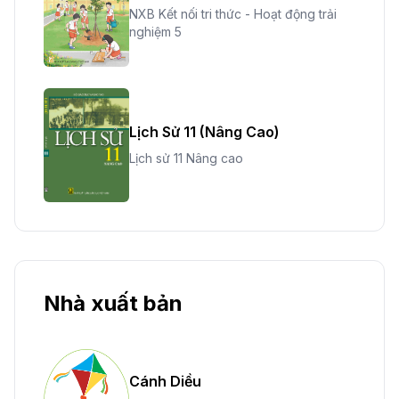
NXB Kết nối tri thức - Hoạt động trải
nghiệm 5
Lịch Sử 11 (Nâng Cao)
Lịch sử 11 Nâng cao
Nhà xuất bản
Cánh Diều