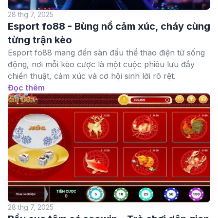
28 thg 7, 2025
Esport fo88 - Bùng nổ cảm xúc, cháy cùng
từng trận kèo
Esport fo88 mang đến sàn đấu thể thao điện tử sống
động, nơi mỗi kèo cược là một cuộc phiêu lưu đầy
chiến thuật, cảm xúc và cơ hội sinh lời rõ rệt.
Đọc thêm
28 thg 7, 2025