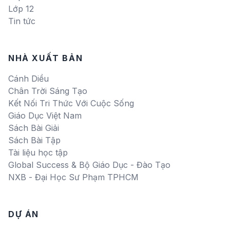
Lớp 12
Tin tức
NHÀ XUẤT BẢN
Cánh Diều
Chân Trời Sáng Tạo
Kết Nối Tri Thức Với Cuộc Sống
Giáo Dục Việt Nam
Sách Bài Giải
Sách Bài Tập
Tài liệu học tập
Global Success & Bộ Giáo Dục - Đào Tạo
NXB - Đại Học Sư Phạm TPHCM
DỰ ÁN