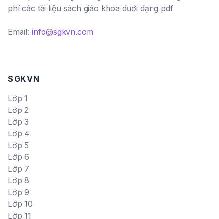
phí các tài liệu sách giáo khoa dưới dạng pdf
Email:
info@sgkvn.com
SGKVN
Lớp 1
Lớp 2
Lớp 3
Lớp 4
Lớp 5
Lớp 6
Lớp 7
Lớp 8
Lớp 9
Lớp 10
Lớp 11