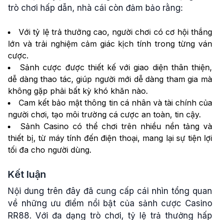
trò chơi hấp dẫn, nhà cái còn đảm bảo rằng:
Với tỷ lệ trả thưởng cao, người chơi có cơ hội thắng
lớn và trải nghiệm cảm giác kịch tính trong từng ván
cược.
Sảnh cược được thiết kế với giao diện thân thiện,
dễ dàng thao tác, giúp người mới dễ dàng tham gia mà
không gặp phải bất kỳ khó khăn nào.
Cam kết bảo mật thông tin cá nhân và tài chính của
người chơi, tạo môi trường cá cược an toàn, tin cậy.
Sảnh Casino có thể chơi trên nhiều nền tảng và
thiết bị, từ máy tính đến điện thoại, mang lại sự tiện lợi
tối đa cho người dùng.
Kết luận
Nội dung trên đây đã cung cấp cái nhìn tổng quan
về những ưu điểm nổi bật của sảnh cược Casino
RR88. Với đa dạng trò chơi, tỷ lệ trả thưởng hấp