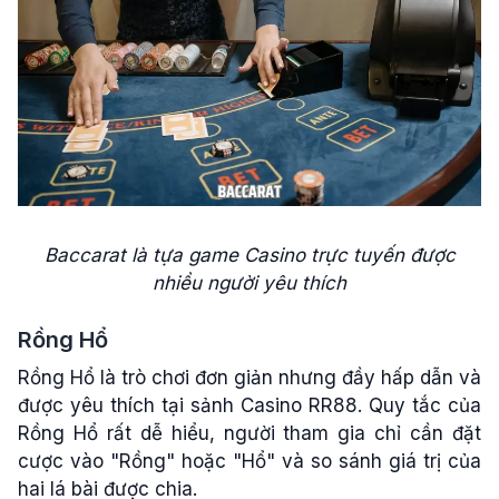
Baccarat là tựa game Casino trực tuyến được
nhiều người yêu thích
Rồng Hổ
Rồng Hổ là trò chơi đơn giản nhưng đầy hấp dẫn và
được yêu thích tại sảnh Casino RR88. Quy tắc của
Rồng Hổ rất dễ hiểu, người tham gia chỉ cần đặt
cược vào "Rồng" hoặc "Hổ" và so sánh giá trị của
hai lá bài được chia.