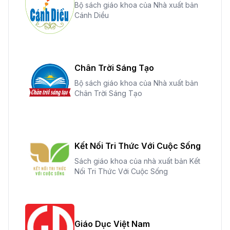
Bộ sách giáo khoa của Nhà xuất bản
Cánh Diều
Chân Trời Sáng Tạo
Bộ sách giáo khoa của Nhà xuất bản
Chân Trời Sáng Tạo
Kết Nối Tri Thức Với Cuộc Sống
Sách giáo khoa của nhà xuất bản Kết
Nối Tri Thức Với Cuộc Sống
Giáo Dục Việt Nam