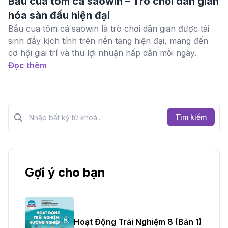
Bầu cua tôm cá saowin – Trò chơi dân gian
hóa sàn đấu hiện đại
Bầu cua tôm cá saowin là trò chơi dân gian được tái
sinh đầy kịch tính trên nền tảng hiện đại, mang đến
cơ hội giải trí và thu lợi nhuận hấp dẫn mỗi ngày.
Đọc thêm
Tìm kiếm?>
Tìm kiếm
Gợi ý cho bạn
Hoạt Động Trải Nghiệm 8 (Bản 1)