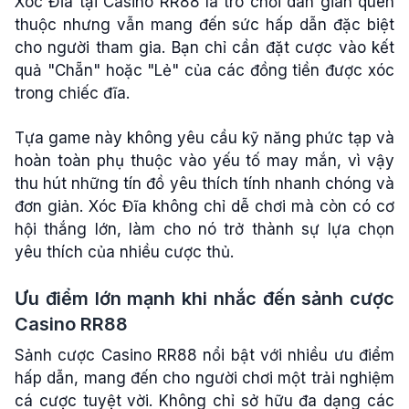
Xóc Đĩa tại Casino RR88 là trò chơi dân gian quen
thuộc nhưng vẫn mang đến sức hấp dẫn đặc biệt
cho người tham gia. Bạn chỉ cần đặt cược vào kết
quả "Chẵn" hoặc "Lẻ" của các đồng tiền được xóc
trong chiếc đĩa.
Tựa game này không yêu cầu kỹ năng phức tạp và
hoàn toàn phụ thuộc vào yếu tố may mắn, vì vậy
thu hút những tín đồ yêu thích tính nhanh chóng và
đơn giản. Xóc Đĩa không chỉ dễ chơi mà còn có cơ
hội thắng lớn, làm cho nó trở thành sự lựa chọn
yêu thích của nhiều cược thủ.
Ưu điểm lớn mạnh khi nhắc đến sảnh cược
Casino RR88
Sảnh cược Casino RR88 nổi bật với nhiều ưu điểm
hấp dẫn, mang đến cho người chơi một trải nghiệm
cá cược tuyệt vời. Không chỉ sở hữu đa dạng các