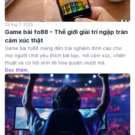
28 thg 7, 2025
Game bài fo88 – Thế giới giải trí ngập tràn
cảm xúc thật
Game bài fo88 mang đến trải nghiệm đỉnh cao cho
mọi người chơi yêu thích bài bạc, nơi cảm xúc, chiến
thuật và cơ hội sinh lời hòa quyện mượt mà.
Đọc thêm