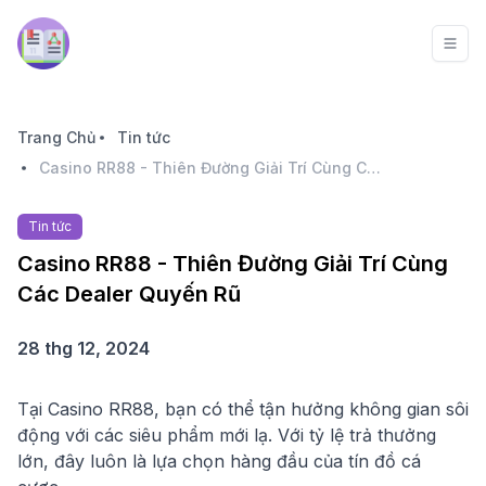
Trang Chủ
Tin tức
Casino RR88 - Thiên Đường Giải Trí Cùng Các Dealer Quyến Rũ
Tin tức
Casino RR88 - Thiên Đường Giải Trí Cùng
Các Dealer Quyến Rũ
28 thg 12, 2024
Tại Casino RR88, bạn có thể tận hưởng không gian sôi
động với các siêu phẩm mới lạ. Với tỷ lệ trả thưởng
lớn, đây luôn là lựa chọn hàng đầu của tín đồ cá